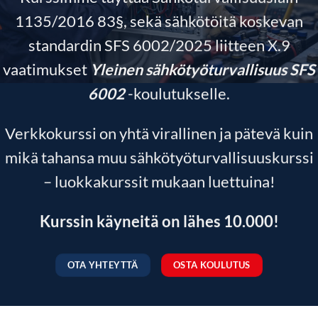
1135/2016 83§, sekä sähkötöitä koskevan
standardin SFS 6002/2025 liitteen X.9
vaatimukset
Yleinen sähkötyöturvallisuus SFS
6002
-koulutukselle.
Verkkokurssi on yhtä virallinen ja pätevä kuin
mikä tahansa muu sähkötyöturvallisuus­kurssi
– luokkakurssit mukaan luettuina!
Kurssin käyneitä on lähes 10.000!
OTA YHTEYTTÄ
OSTA KOULUTUS