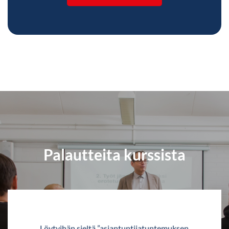
Palautteita kurssista
Löytyihän sieltä ”asiantuntijatuntemuksen