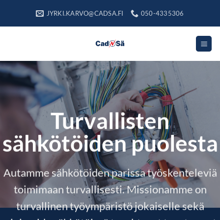
Skip
JYRKI.KARVO@CADSA.FI
050-4335306
to
content
Turvallisten
sähkötöiden puolesta
Autamme sähkötöiden parissa työskenteleviä
toimimaan turvallisesti. Missionamme on
turvallinen työympäristö jokaiselle sekä