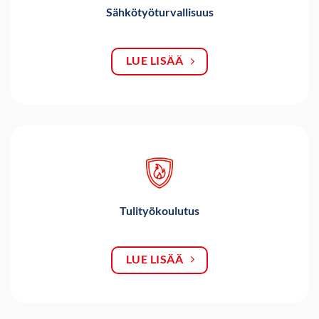
Sähkötyöturvallisuus
LUE LISÄÄ
Tulityökoulutus
LUE LISÄÄ