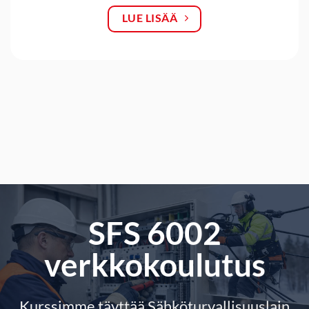
LUE LISÄÄ
SFS 6002
verkkokoulutus
Kurssimme täyttää Sähköturvallisuuslain