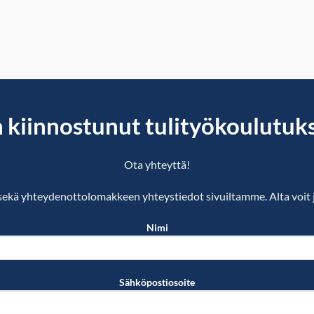
 kiinnostunut tulityökoulutuk
Ota yhteyttä!
ekä yhteydenottolomakkeen yhteystiedot sivuiltamme. Alta voit 
Nimi
Sähköpostiosoite