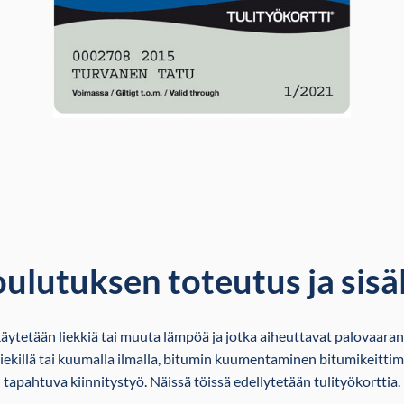
ulutuksen toteutus ja sisä
, käytetään liekkiä tai muuta lämpöä ja jotka aiheuttavat palovaaran
iekillä tai kuumalla ilmalla, bitumin kuumentaminen bitumikeitt
tapahtuva kiinnitystyö. Näissä töissä edellytetään tulityökorttia.