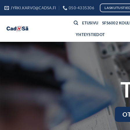
Skip
JYRKI.KARVO@CADSA.FI
050-4335306
LASKUTUSTIE
to
content
ETUSIVU
SFS6002 KOU
YHTEYSTIEDOT
O