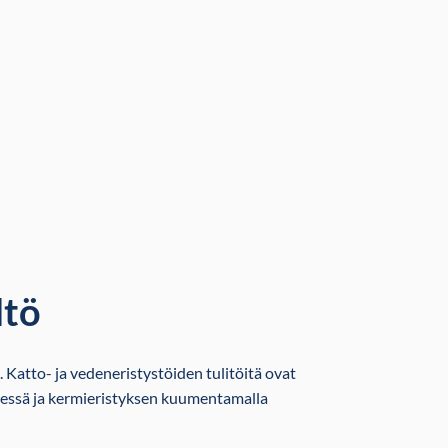
ltö
. Katto- ja vedeneristystöiden tulitöitä ovat
imessä ja kermieristyksen kuumentamalla