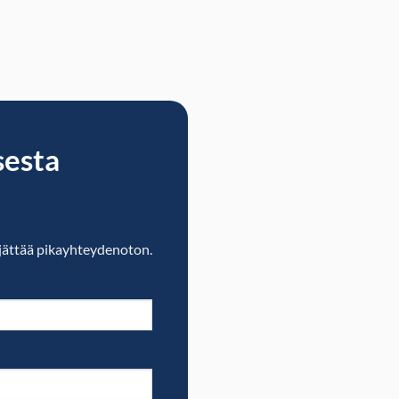
sesta
jättää pikayhteydenoton.