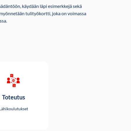
nsäädäntöön, käydään läpi esimerkkejä sekä
myönnetään tulityökortti, joka on voimassa
ssa.
Toteutus
Lähikoulutukset