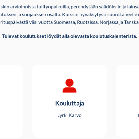
riskin arvioinnista tulityöpaikoilla, perehdytään säädöksiin ja lai
uksen ja suojauksen osalta. Kurssin hyväksytysti suorittaneelle 
rituspäivästä viisi vuotta Suomessa, Ruotsissa, Norjassa ja Tanska
Tulevat koulutukset löydät alla olevasta koulutuskalenterista.
Kouluttaja
)
Jyrki Karvo