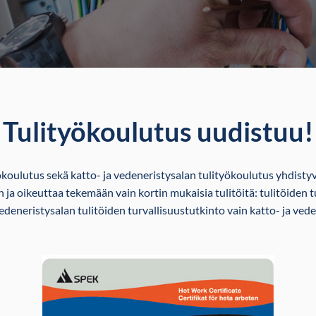
Tulityökoulutus uudistuu!
ökoulutus sekä katto- ja vedeneristysalan tulityökoulutus yhdisty
 ja oikeuttaa tekemään vain kortin mukaisia tulitöitä: tulitöiden
 vedeneristysalan tulitöiden turvallisuustutkinto vain katto- ja vede