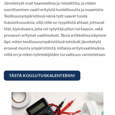
Jännitetyöt ovat haasteellisia ja riskialttiita, ja niiden
suorittaminen vaatii erityistä huolellisuutta ja osaamista.
Teollisuusympäristössä nämä työt saavat tuoda
lisäulottuvuuksia, sillä niille on tyypillistä ahtaat, johtavat
tilat, kipinävaara, joka voi sytyttää pölyn tai kaasun, sekä
prosessin erityiset vaatimukset. Tässä artikkelissa käymme
läpi, miten teollisuusympäristöissä tehtävät jännitetyöt
eroavat muista ympäristöistä, millaisia erityisvaatimuksia
niillä on ja miten työntekijöiden turvallisuus varmistetaan.
TÄSTÄ KOULUTUSKALENTERIIN!