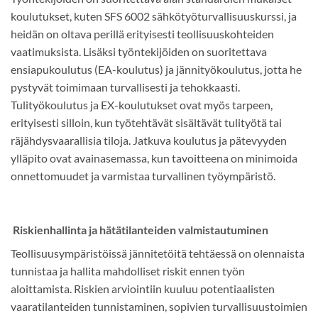
koulutukset, kuten SFS 6002 sähkötyöturvallisuuskurssi, ja
heidän on oltava perillä erityisesti teollisuuskohteiden
vaatimuksista. Lisäksi työntekijöiden on suoritettava
ensiapukoulutus (EA-koulutus) ja jännityökoulutus, jotta he
pystyvät toimimaan turvallisesti ja tehokkaasti.
Tulityökoulutus ja EX-koulutukset ovat myös tarpeen,
erityisesti silloin, kun työtehtävät sisältävät tulityötä tai
räjähdysvaarallisia tiloja. Jatkuva koulutus ja pätevyyden
ylläpito ovat avainasemassa, kun tavoitteena on minimoida
onnettomuudet ja varmistaa turvallinen työympäristö.
Riskienhallinta ja hätätilanteiden valmistautuminen
Teollisuusympäristöissä jännitetöitä tehtäessä on olennaista
tunnistaa ja hallita mahdolliset riskit ennen työn
aloittamista. Riskien arviointiin kuuluu potentiaalisten
vaaratilanteiden tunnistaminen, sopivien turvallisuustoimien