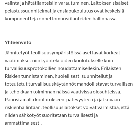
valinta ja hätätilanteisiin varautuminen. Laitoksen sisäiset
pelastussuunnitelmat ja ensiapukoulutus ovat keskeisiä
komponentteja onnettomuustilanteiden hallinnassa.
Yhteenveto
Jännitetyöt teollisuusympäristöissä asettavat korkeat
vaatimukset niin työntekijöiden koulutukselle kuin
turvallisuusprotokollien noudattamisellekin. Erilaisten
Riskien tunnistaminen, huolellisesti suunnitellut ja
toteutetut turvallisuuskäytännöt mahdollistavat turvallisen
ja tehokkaan toiminnan näissä vaativissa olosuhteissa.
Panostamalla koulutukseen, pätevyyteen ja jatkuvaan
riskienhallintaan, teollisuuslaitokset voivat varmistaa, että
niiden sähkötyöt suoritetaan turvallisesti ja
ammattimaisesti.