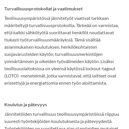
Turvallisuusprotokollat ja vaatimukset
Teollisuusympäristössä jännitetyöt vaativat tarkkaan
määriteltyjä turvallisuusprotokollia. Tärkeää on varmistaa,
että kaikki sähkötyötä suorittavat henkilöt noudattavat
tiukasti työturvallisuusmääräyksiä. Tämä sisältää
asianmukaisen koulutuksen, henkilökohtaisten
suojavarusteiden käytön, turvallisuusmerkintöjen
ymmärtämisen ja oikeiden työvälineiden käytön. Lisäksi
teollisuuslaitoksissa on yleensä käytössä lockout-tagout
(LOTO) -menetelmät, jotka varmistavat, että laitteet ovat
eristettyjä ja energiattomia ennen työn aloittamista.
Koulutus ja pätevyys
Jännitetöiden turvallisuus teollisuusympäristöissä riippuu
suuresti työntekijöiden koulutuksesta ja pätevyydestä.
Työntekijöiden on suoritettava alan standardien mukaiset