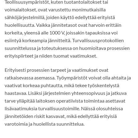
Teollisuusympäristöt, kuten tuotantolaitokset tai
voimalaitokset, ovat varustettu monimutkaisilla
sähköjärjestelmillä, joiden käyttö edellyttää erityistä
huolellisuutta. Vaikka jännitetasot ovat harvoin erittäin
korkeita, yleensä alle 1000 V, joissakin tapauksissa voi
esiintyä korkeampia jännitteitä. Turvallisuusprotokollien
suunnittelussa ja toteutuksessa on huomioitava prosessien
erityispiirteet ja niiden tuomat vaatimukset.
Erityisesti prosessien tarpeet ja vaatimukset ovat
ratkaisevassa asemassa. Työympäristöt voivat olla ahtaita ja
vaativat korkeaa puhtautta, mikä tekee työskentelystä
haastavaa. Lisäksi järjestelmien yhteensopivuus ja jatkuva
tarve ylläpitää laitoksen operatiivista toimintaa asettavat
lisävaatimuksia turvallisuustoimille. Näissä olosuhteissa
jännitetöiden riskit kasvavat, mikä edellyttää erityisiä
varotoimia ja huolellista suunnittelua.