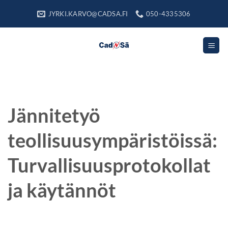
Skip
JYRKI.KARVO@CADSA.FI
050-4335306
to
content
Jännitetyö
teollisuusympäristöissä:
Turvallisuusprotokollat
ja käytännöt