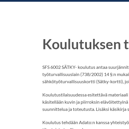
Koulutuksen to
SFS 6002 SÄTKY- koulutus antaa suurjännite
työturvallisuuslain (738/2002) 14 §:n mukais
sähkötyöturvallisuuskortti (Sätky-kortti), jo
Koulutustilaisuudessa esitettävä materiaali o
käsitellään kuvin ja piirroksin elävöitettyi
suunnittelua ja toteutusta. Lisäksi käsikirj
Koulutus tehdään Adato:n kanssa yhteistyöss