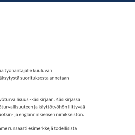
ää työnantajalle kuuluvan
yväksytystä suorituksesta annetaan
öturvallisuus -käsikirjaan. Käsikirjassa
öturvallisuuteen ja käyttötyöhön liittyvää
uotsin- ja englanninkielisen nimikkeistön.
me runsaasti esimerkkejä todellisista