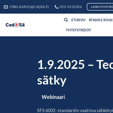
Skip
JYRKI.KARVO@CADSA.FI
050-4335306
LASKUTUSTIE
to
content
ETUSIVU
SFS6002 KOU
YHTEYSTIEDOT
1.9.2025 – Teo
sätky
Webinaari
SFS 6002 -standardin vaatima sähköty