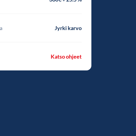
a
Jyrki karvo
Katso ohjeet