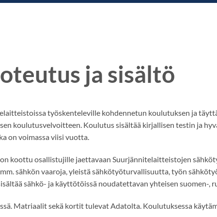
teutus ja sisältö
laitteistoissa työskenteleville kohdennetun koulutuksen ja täytt
en koulutusvelvoitteen. Koulutus sisältää kirjallisen testin ja h
ka on voimassa viisi vuotta.
n koottu osallistujille jaettavaan Suurjännitelaitteistojen sähköty
nä mm. sähkön vaaroja, yleistä sähkötyöturvallisuutta, työn sähköty
a sisältää sähkö- ja käyttötöissä noudatettavan yhteisen suomen-, r
ä. Matriaalit sekä kortit tulevat Adatolta. Koulutuksessa käytäm