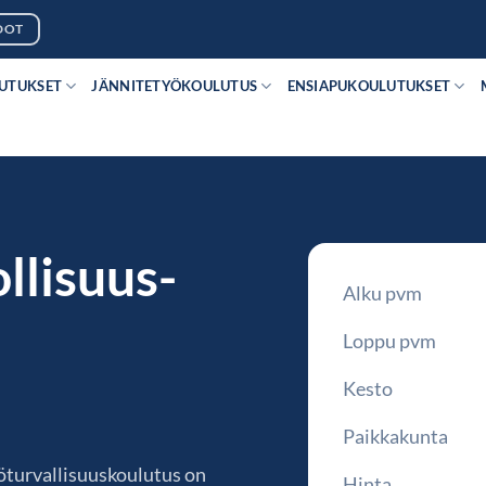
DOT
LUTUKSET
JÄNNITETYÖKOULUTUS
ENSIAPUKOULUTUKSET
llisuus-
Alku pvm
Loppu pvm
Kesto
Paikkakunta
öturvallisuuskoulutus on
Hinta