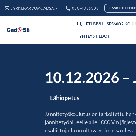
Skip
JYRKI.KARVO@CADSA.FI
050-4335306
LASKUTUSTIE
to
content
ETUSIVU
SFS6002 KOU
YHTEYSTIEDOT
10.12.2026 – 
Lähiopetus
Jännitetyökoulutus on tarkoitettu henk
jännitetyöalueelle alle 1000 V:n järje
osallistujalla on oltava voimassa oleva