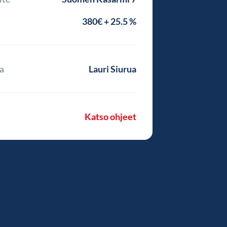
380€ + 25.5 %
a
Lauri Siurua
Katso ohjeet