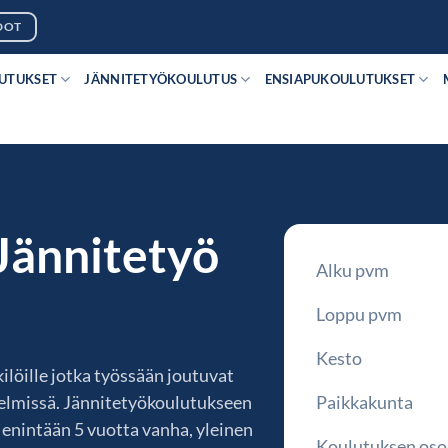
DOT
LUTUKSET
JÄNNITETYÖKOULUTUS
ENSIAPUKOULUTUKSET
Jännitetyö
Alku pvm
Loppu pvm
Kesto
ilöille jotka työssään joutuvat
stelmissä. Jännitetyökoulutukseen
Paikkakunta
, enintään 5 vuotta vanha, yleinen
Koulutuksen oso