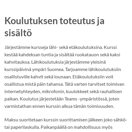
Koulutuksen toteutus ja
sisältö
Järjestämme kursseja lähi- sekä etäkoulutuksina. Kurssi
kestää kahdeksan tuntia ja sisältää ruokatauon sekä kaksi
kahvitaukoa. Lähikoulutuksia järjestämme yleisinä
kurssipäivinä ympäri Suomea. Tarjoamme lähikoulutuksiin
osallistuville kahvit sekä lounaan. Etäkoulutuksiin voit
osallistua mistä päin tahansa. Tätä varten tarvitset toimivan
internetyhteyden, mikrofonin, kuulokkeet sekä rauhallisen
paikan. Koulutus järjestetään Teams -ympäristössä, joten
varmistathan ennen kurssin alkua tämän toimivuuden.
Maksu suoritetaan kurssin suorittamisen jälkeen joko sähkö-
tai paperilaskulla. Paikanpäällä on mahdollisuus myös