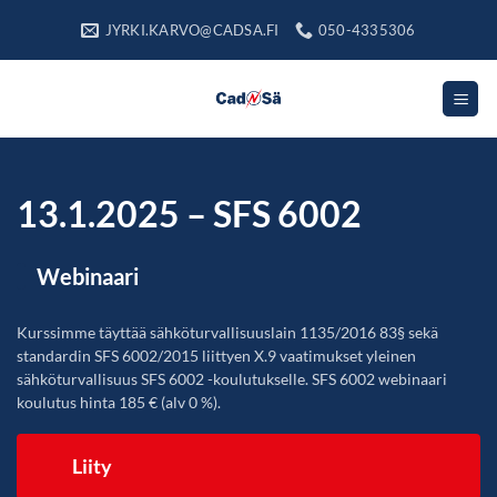
Skip
JYRKI.KARVO@CADSA.FI
050-4335306
to
content
13.1.2025 – SFS 6002
Webinaari
Kurssimme täyttää sähköturvallisuuslain 1135/2016 83§ sekä
standardin SFS 6002/2015 liittyen X.9 vaatimukset yleinen
sähköturvallisuus SFS 6002 -koulutukselle. SFS 6002 webinaari
koulutus hinta 185 € (alv 0 %).
Liity