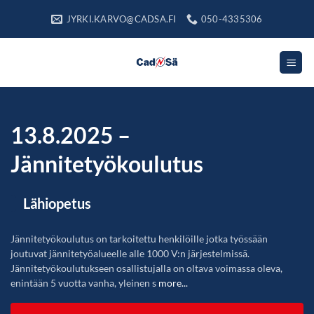
Skip
JYRKI.KARVO@CADSA.FI
050-4335306
to
content
13.8.2025 –
Jännitetyökoulutus
Lähiopetus
Jännitetyökoulutus on tarkoitettu henkilöille jotka työssään
joutuvat jännitetyöalueelle alle 1000 V:n järjestelmissä.
Jännitetyökoulutukseen osallistujalla on oltava voimassa oleva,
enintään 5 vuotta vanha, yleinen s
more...