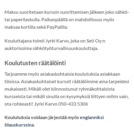
Maksu suoritetaan kurssin suorittamisen jälkeen joko sähkö-
tai paperilaskulla. Paikanpäällä on mahdollisuus myös
maksaa kortilla sekä PayPalilla.
Kouluttajana toimii Jyrki Karvo, joka on Seti Oy:n
auktorisoima sähkötyöturvallisuuskouluttaja.
Koulutusten räätälöinti
Tarjoamme myös asiakaskohtaisia koulutuksia asiakkaan
tiloissa. Asiakaskohtaiset kurssit räätälöimme aina tarpeidesi
mukaisesti. Mikäli olet kiinnostunut ryhmäkohtaisista
kursseista tai mikäli sinulla on kysymyksiä liittyen mihin vain,
ota rohkeasti! Jyrki Karvo 050-433 5306
Koulutuksia voidaan järjestää myös
englanniksi
tilauskurssina
.