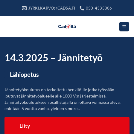
Skip
JYRKI.KARVO@CADSA.FI
050-4335306
to
content
14.3.2025 – Jännitetyö
Lähiopetus
Jännitetyökoulutus on tarkoitettu henkilöille jotka työssään
joutuvat jännitetyöalueelle alle 1000 V:n järjestelmissä.
Jännitetyökoulutukseen osallistujalla on oltava voimassa oleva,
enintään 5 vuotta vanha, yleinen s
more...
Liity