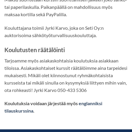
tai paperilaskulla. Paikanpäällä on mahdollisuus myös
maksaa kortilla sekä PayPalilla.
Kouluttajana toimii Jyrki Karvo, joka on Seti Oy:n
auktorisoima sähkötyöturvallisuuskouluttaja.
Koulutusten räätälöinti
Tarjoamme myös asiakaskohtaisia koulutuksia asiakkaan
tiloissa. Asiakaskohtaiset kurssit räätälöimme aina tarpeidesi
mukaisesti. Mikäli olet kiinnostunut ryhmäkohtaisista
kursseista tai mikäli sinulla on kysymyksiä liittyen mihin vain,
ota rohkeasti! Jyrki Karvo 050-433 5306
Koulutuksia voidaan järjestää myös
englanniksi
tilauskurssina
.