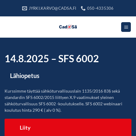
Skip
JYRKI.KARVO@CADSA.FI
050-4335306
to
content
14.8.2025 – SFS 6002
Lähiopetus
Kurssimme täyttää sähköturvallisuuslain 1135/2016 83§ sekä
standardin SFS 6002/2015 liittyen X.9 vaatimukset yleinen
sähköturvallisuus SFS 6002 -koulutukselle. SFS 6002 webinaari
koulutus hinta 290 € ( alv 0 %).
Liity