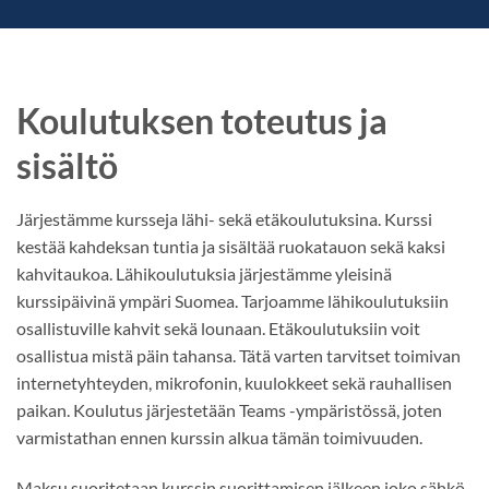
Koulutuksen toteutus ja
sisältö
Järjestämme kursseja lähi- sekä etäkoulutuksina. Kurssi
kestää kahdeksan tuntia ja sisältää ruokatauon sekä kaksi
kahvitaukoa. Lähikoulutuksia järjestämme yleisinä
kurssipäivinä ympäri Suomea. Tarjoamme lähikoulutuksiin
osallistuville kahvit sekä lounaan. Etäkoulutuksiin voit
osallistua mistä päin tahansa. Tätä varten tarvitset toimivan
internetyhteyden, mikrofonin, kuulokkeet sekä rauhallisen
paikan. Koulutus järjestetään Teams -ympäristössä, joten
varmistathan ennen kurssin alkua tämän toimivuuden.
Maksu suoritetaan kurssin suorittamisen jälkeen joko sähkö-