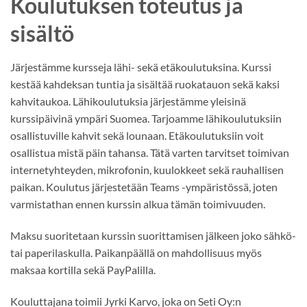
Koulutuksen toteutus ja
sisältö
Järjestämme kursseja lähi- sekä etäkoulutuksina. Kurssi
kestää kahdeksan tuntia ja sisältää ruokatauon sekä kaksi
kahvitaukoa. Lähikoulutuksia järjestämme yleisinä
kurssipäivinä ympäri Suomea. Tarjoamme lähikoulutuksiin
osallistuville kahvit sekä lounaan. Etäkoulutuksiin voit
osallistua mistä päin tahansa. Tätä varten tarvitset toimivan
internetyhteyden, mikrofonin, kuulokkeet sekä rauhallisen
paikan. Koulutus järjestetään Teams -ympäristössä, joten
varmistathan ennen kurssin alkua tämän toimivuuden.
Maksu suoritetaan kurssin suorittamisen jälkeen joko sähkö-
tai paperilaskulla. Paikanpäällä on mahdollisuus myös
maksaa kortilla sekä PayPalilla.
Kouluttajana toimii Jyrki Karvo, joka on Seti Oy:n