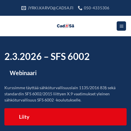
Skip
JYRKI.KARVO@CADSA.FI
050-4335306
to
content
2.3.2026 – SFS 6002
Webinaari
Kurssimme täyttää sähköturvallisuuslain 1135/2016 83§ sekä
standardin SFS 6002/2015 liittyen X.9 vaatimukset yleinen
sähköturvallisuus SFS 6002 -koulutukselle.
Liity