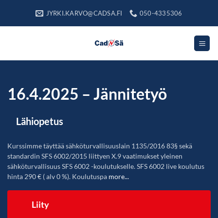
Skip
JYRKI.KARVO@CADSA.FI
050-4335306
to
content
16.4.2025 – Jännitetyö
Lähiopetus
Kurssimme täyttää sähköturvallisuuslain 1135/2016 83§ sekä
standardin SFS 6002/2015 liittyen X.9 vaatimukset yleinen
sähköturvallisuus SFS 6002 -koulutukselle. SFS 6002 live koulutus
hinta 290 € ( alv 0 %). Koulutuspa
more...
Liity