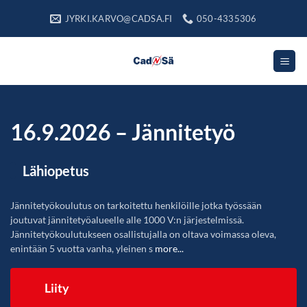
Skip
JYRKI.KARVO@CADSA.FI
050-4335306
to
content
16.9.2026 – Jännitetyö
Lähiopetus
Jännitetyökoulutus on tarkoitettu henkilöille jotka työssään
joutuvat jännitetyöalueelle alle 1000 V:n järjestelmissä.
Jännitetyökoulutukseen osallistujalla on oltava voimassa oleva,
enintään 5 vuotta vanha, yleinen s
more...
Liity