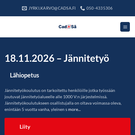
Skip
JYRKI.KARVO@CADSA.FI
050-4335306
to
content
18.11.2026 – Jännitetyö
Lähiopetus
Jännitetyökoulutus on tarkoitettu henkilöille jotka työssään
joutuvat jännitetyöalueelle alle 1000 V:n järjestelmissä.
Jännitetyökoulutukseen osallistujalla on oltava voimassa oleva,
enintään 5 vuotta vanha, yleinen s
more...
Liity