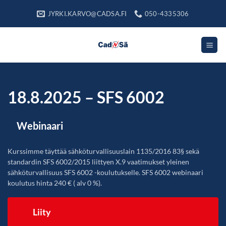
Skip
JYRKI.KARVO@CADSA.FI
050-4335306
to
content
18.8.2025 – SFS 6002
Webinaari
Kurssimme täyttää sähköturvallisuuslain 1135/2016 83§ sekä
standardin SFS 6002/2015 liittyen X.9 vaatimukset yleinen
sähköturvallisuus SFS 6002 -koulutukselle. SFS 6002 webinaari
koulutus hinta 240 € ( alv 0 %).
Liity