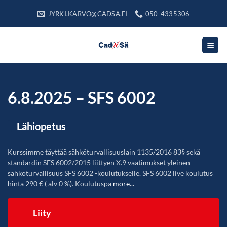
Skip
JYRKI.KARVO@CADSA.FI
050-4335306
to
content
6.8.2025 – SFS 6002
Lähiopetus
Kurssimme täyttää sähköturvallisuuslain 1135/2016 83§ sekä
standardin SFS 6002/2015 liittyen X.9 vaatimukset yleinen
sähköturvallisuus SFS 6002 -koulutukselle. SFS 6002 live koulutus
hinta 290 € ( alv 0 %). Koulutuspa
more...
Liity