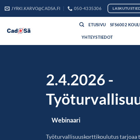
Skip
JYRKI.KARVO@CADSA.FI
050-4335306
LASKUTUSTIE
to
content
ETUSIVU
SFS6002 KOU
YHTEYSTIEDOT
2.4.2026 -
Työturvallisu
Webinaari
Työturvallisuuskorttikoulutus tarjoaa 