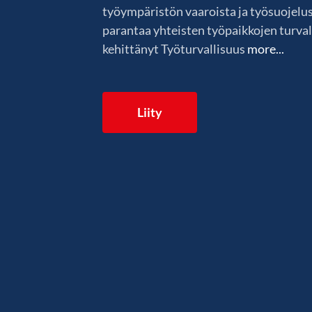
työympäristön vaaroista ja työsuojelus
parantaa yhteisten työpaikkojen turva
kehittänyt Työturvallisuus
more...
Liity