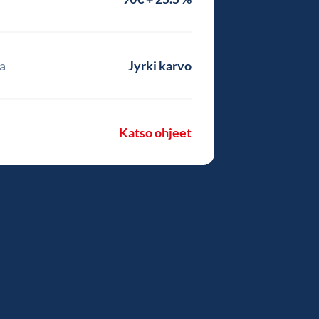
a
Jyrki karvo
Katso ohjeet