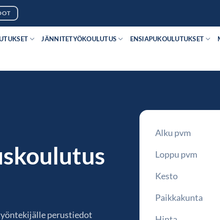
DOT
LUTUKSET
JÄNNITETYÖKOULUTUS
ENSIAPUKOULUTUKSET
Alku pvm
uskoulutus
Loppu pvm
Kesto
Paikkakunta
työntekijälle perustiedot
Hinta