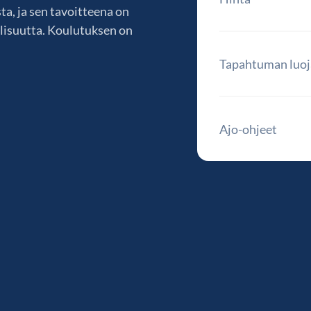
ta, ja sen tavoitteena on
llisuutta. Koulutuksen on
Tapahtuman luoj
Ajo-ohjeet