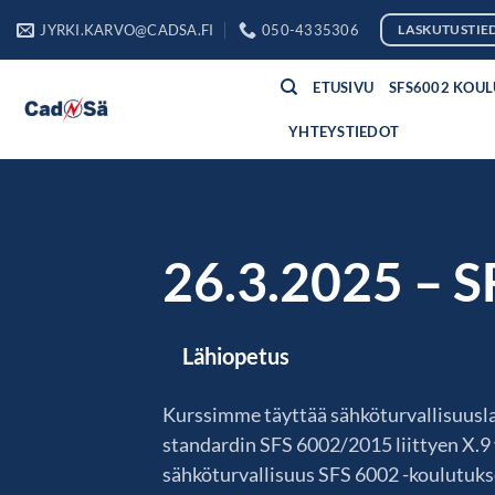
Skip
JYRKI.KARVO@CADSA.FI
050-4335306
LASKUTUSTIE
to
content
ETUSIVU
SFS6002 KOU
YHTEYSTIEDOT
26.3.2025 – S
Lähiopetus
Kurssimme täyttää sähköturvallisuusl
standardin SFS 6002/2015 liittyen X.9
sähköturvallisuus SFS 6002 -koulutukse