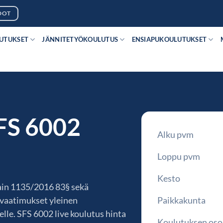
DOT
LUTUKSET
JÄNNITETYÖKOULUTUS
ENSIAPUKOULUTUKSET
FS 6002
Alku pvm
Loppu pvm
Kesto
ain 1135/2016 83§ sekä
 vaatimukset yleinen
Paikkakunta
lle. SFS 6002 live koulutus hinta
Koulutuksen oso