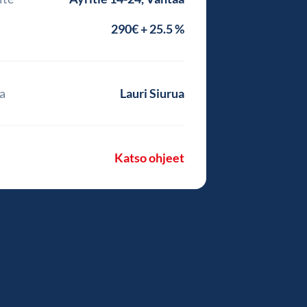
290€ + 25.5 %
a
Lauri Siurua
Katso ohjeet