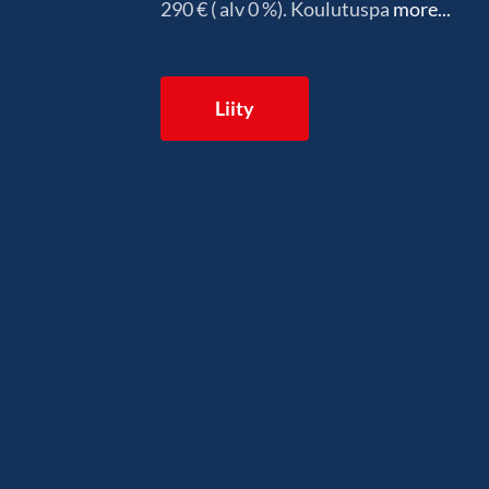
290 € ( alv 0 %). Koulutuspa
more...
Liity