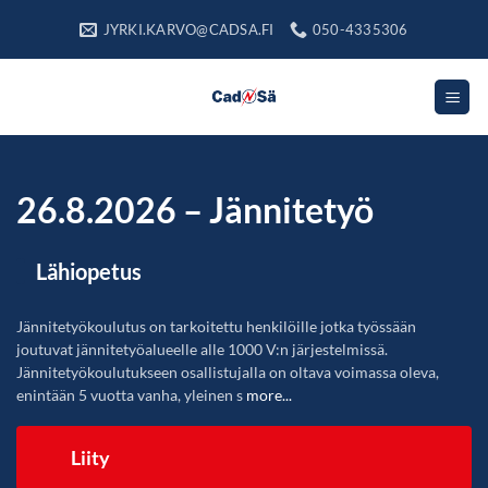
Skip
JYRKI.KARVO@CADSA.FI
050-4335306
to
content
26.8.2026 – Jännitetyö
Lähiopetus
Jännitetyökoulutus on tarkoitettu henkilöille jotka työssään
joutuvat jännitetyöalueelle alle 1000 V:n järjestelmissä.
Jännitetyökoulutukseen osallistujalla on oltava voimassa oleva,
enintään 5 vuotta vanha, yleinen s
more...
Liity