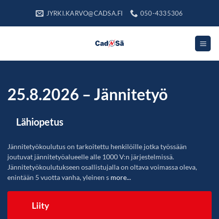
Skip
JYRKI.KARVO@CADSA.FI
050-4335306
to
content
25.8.2026 – Jännitetyö
Lähiopetus
Jännitetyökoulutus on tarkoitettu henkilöille jotka työssään
joutuvat jännitetyöalueelle alle 1000 V:n järjestelmissä.
Jännitetyökoulutukseen osallistujalla on oltava voimassa oleva,
enintään 5 vuotta vanha, yleinen s
more...
Liity