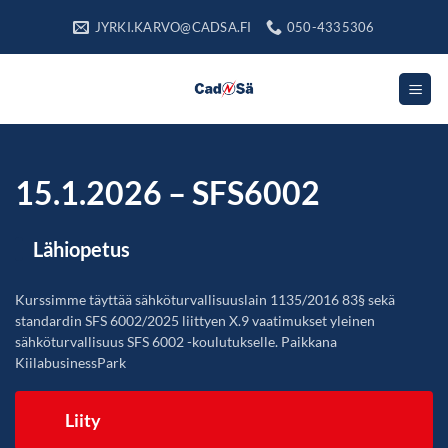
Skip
JYRKI.KARVO@CADSA.FI
050-4335306
to
content
15.1.2026 – SFS6002
Lähiopetus
Kurssimme täyttää sähköturvallisuuslain 1135/2016 83§ sekä
standardin SFS 6002/2025 liittyen X.9 vaatimukset yleinen
sähköturvallisuus SFS 6002 -koulutukselle. Paikkana
KiilabusinessPark
Liity