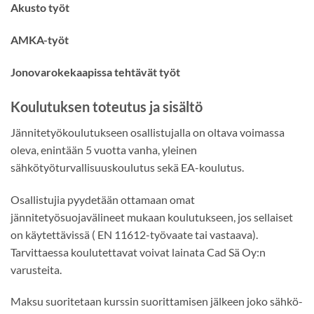
Akusto työt
AMKA-työt
Jonovarokekaapissa tehtävät työt
Koulutuksen toteutus ja sisältö
Jännitetyökoulutukseen osallistujalla on oltava voimassa
oleva, enintään 5 vuotta vanha, yleinen
sähkötyöturvallisuuskoulutus sekä EA-koulutus.
Osallistujia pyydetään ottamaan omat
jännitetyösuojavälineet mukaan koulutukseen, jos sellaiset
on käytettävissä ( EN 11612-työvaate tai vastaava).
Tarvittaessa koulutettavat voivat lainata Cad Sä Oy:n
varusteita.
Maksu suoritetaan kurssin suorittamisen jälkeen joko sähkö-