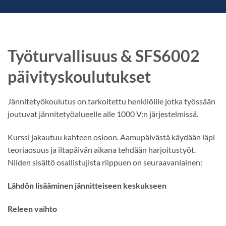
Työturvallisuus & SFS6002
päivityskoulutukset
Jännitetyökoulutus on tarkoitettu henkilöille jotka työssään
joutuvat jännitetyöalueelle alle 1000 V:n järjestelmissä.
Kurssi jakautuu kahteen osioon. Aamupäivästä käydään läpi
teoriaosuus ja iltapäivän aikana tehdään harjoitustyöt.
Niiden sisältö osallistujista riippuen on seuraavanlainen:
Lähdön lisääminen jännitteiseen keskukseen
Releen vaihto