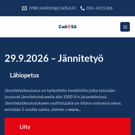
Skip
JYRKI.KARVO@CADSA.FI
050-4335306
to
content
29.9.2026 – Jännitetyö
Lähiopetus
Jännitetyökoulutus on tarkoitettu henkilöille jotka työssään
joutuvat jännitetyöalueelle alle 1000 V:n järjestelmissä.
Jännitetyökoulutukseen osallistujalla on oltava voimassa oleva,
enintään 5 vuotta vanha, yleinen s
more...
Liity