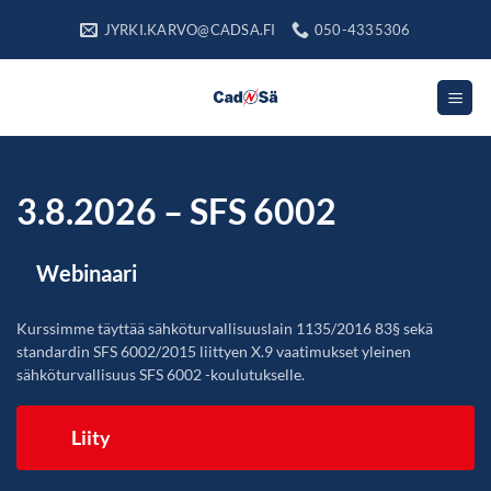
Skip
JYRKI.KARVO@CADSA.FI
050-4335306
to
content
3.8.2026 – SFS 6002
Webinaari
Kurssimme täyttää sähköturvallisuuslain 1135/2016 83§ sekä
standardin SFS 6002/2015 liittyen X.9 vaatimukset yleinen
sähköturvallisuus SFS 6002 -koulutukselle.
Liity