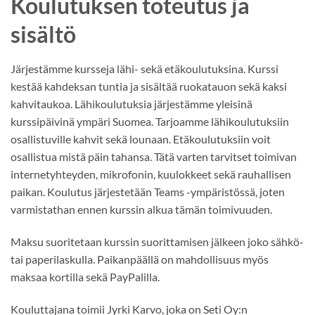
Koulutuksen toteutus ja
sisältö
Järjestämme kursseja lähi- sekä etäkoulutuksina. Kurssi
kestää kahdeksan tuntia ja sisältää ruokatauon sekä kaksi
kahvitaukoa. Lähikoulutuksia järjestämme yleisinä
kurssipäivinä ympäri Suomea. Tarjoamme lähikoulutuksiin
osallistuville kahvit sekä lounaan. Etäkoulutuksiin voit
osallistua mistä päin tahansa. Tätä varten tarvitset toimivan
internetyhteyden, mikrofonin, kuulokkeet sekä rauhallisen
paikan. Koulutus järjestetään Teams -ympäristössä, joten
varmistathan ennen kurssin alkua tämän toimivuuden.
Maksu suoritetaan kurssin suorittamisen jälkeen joko sähkö-
tai paperilaskulla. Paikanpäällä on mahdollisuus myös
maksaa kortilla sekä PayPalilla.
Kouluttajana toimii Jyrki Karvo, joka on Seti Oy:n