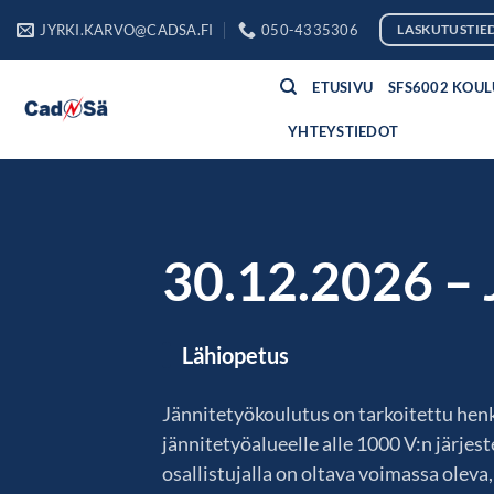
Skip
JYRKI.KARVO@CADSA.FI
050-4335306
LASKUTUSTIE
to
content
ETUSIVU
SFS6002 KOU
YHTEYSTIEDOT
30.12.2026 – 
Lähiopetus
Jännitetyökoulutus on tarkoitettu henk
jännitetyöalueelle alle 1000 V:n järje
osallistujalla on oltava voimassa oleva