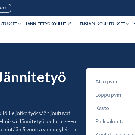
DOT
LUTUKSET
JÄNNITETYÖKOULUTUS
ENSIAPUKOULUTUKSET
Jännitetyö
Alku pvm
Loppu pvm
Kesto
ilöille jotka työssään joutuvat
stelmissä. Jännitetyökoulutukseen
Paikkakunta
, enintään 5 vuotta vanha, yleinen
Koulutuksen oso