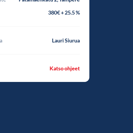
380€ + 25.5 %
a
Lauri Siurua
Katso ohjeet