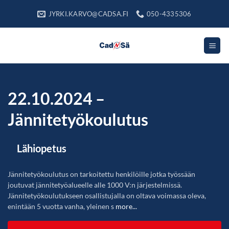
Skip
JYRKI.KARVO@CADSA.FI
050-4335306
to
content
22.10.2024 –
Jännitetyökoulutus
Lähiopetus
Jännitetyökoulutus on tarkoitettu henkilöille jotka työssään
joutuvat jännitetyöalueelle alle 1000 V:n järjestelmissä.
Jännitetyökoulutukseen osallistujalla on oltava voimassa oleva,
enintään 5 vuotta vanha, yleinen s
more...