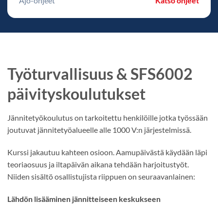
Ajo-ohjeet
Katso ohjeet
Työturvallisuus & SFS6002
päivityskoulutukset
Jännitetyökoulutus on tarkoitettu henkilöille jotka työssään
joutuvat jännitetyöalueelle alle 1000 V:n järjestelmissä.
Kurssi jakautuu kahteen osioon. Aamupäivästä käydään läpi
teoriaosuus ja iltapäivän aikana tehdään harjoitustyöt.
Niiden sisältö osallistujista riippuen on seuraavanlainen:
Lähdön lisääminen jännitteiseen keskukseen