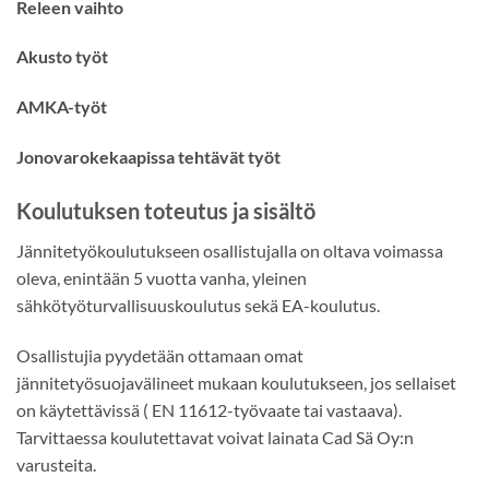
Releen vaihto
Akusto työt
AMKA-työt
Jonovarokekaapissa tehtävät työt
Koulutuksen toteutus ja sisältö
Jännitetyökoulutukseen osallistujalla on oltava voimassa
oleva, enintään 5 vuotta vanha, yleinen
sähkötyöturvallisuuskoulutus sekä EA-koulutus.
Osallistujia pyydetään ottamaan omat
jännitetyösuojavälineet mukaan koulutukseen, jos sellaiset
on käytettävissä ( EN 11612-työvaate tai vastaava).
Tarvittaessa koulutettavat voivat lainata Cad Sä Oy:n
varusteita.