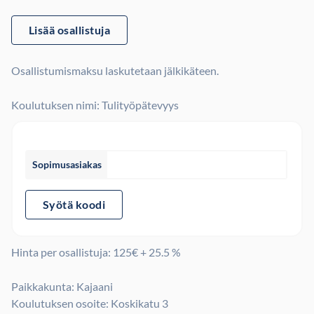
Lisää osallistuja
Osallistumismaksu laskutetaan jälkikäteen.
Koulutuksen nimi: Tulityöpätevyys
Sopimusasiakas
Syötä koodi
Hinta per osallistuja:
125
€ + 25.5 %
Paikkakunta: Kajaani
Koulutuksen osoite: Koskikatu 3