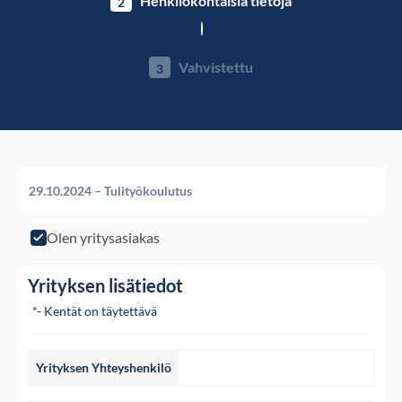
Henkilökohtaisia ​​tietoja
2
Vahvistettu
3
29.10.2024 – Tulityökoulutus
Olen yritysasiakas
Olen yritysasiakas
Yrityksen lisätiedot
*- Kentät on täytettävä
Yrityksen Yhteyshenkilö