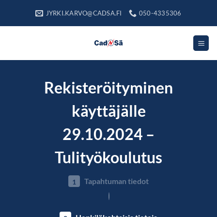
Skip
JYRKI.KARVO@CADSA.FI
050-4335306
to
content
Rekisteröityminen
käyttäjälle
29.10.2024 –
Tulityökoulutus
Tapahtuman tiedot
1