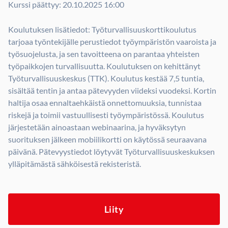
Kurssi päättyy: 20.10.2025 16:00
Koulutuksen lisätiedot: Työturvallisuuskorttikoulutus
tarjoaa työntekijälle perustiedot työympäristön vaaroista ja
työsuojelusta, ja sen tavoitteena on parantaa yhteisten
työpaikkojen turvallisuutta. Koulutuksen on kehittänyt
Työturvallisuuskeskus (TTK). Koulutus kestää 7,5 tuntia,
sisältää tentin ja antaa pätevyyden viideksi vuodeksi. Kortin
haltija osaa ennaltaehkäistä onnettomuuksia, tunnistaa
riskejä ja toimii vastuullisesti työympäristössä. Koulutus
järjestetään ainoastaan webinaarina, ja hyväksytyn
suorituksen jälkeen mobiilikortti on käytössä seuraavana
päivänä. Pätevyystiedot löytyvät Työturvallisuuskeskuksen
ylläpitämästä sähköisestä rekisteristä.
Liity