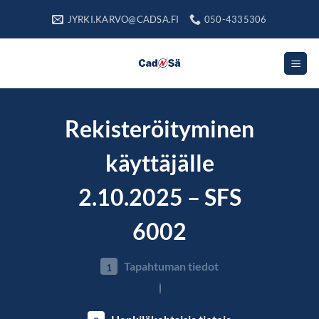
Skip
JYRKI.KARVO@CADSA.FI
050-4335306
to
content
Rekisteröityminen
käyttäjälle
2.10.2025 – SFS
6002
Tapahtuman tiedot
1