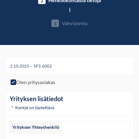
Henkilökohtaisia ​​tietoja
2
Vahvistettu
3
2.10.2025 – SFS 6002
Olen yritysasiakas
Olen yritysasiakas
Yrityksen lisätiedot
*- Kentät on täytettävä
Yrityksen Yhteyshenkilö