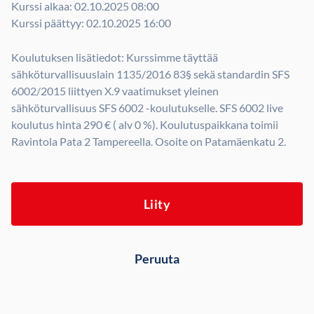
Kurssi alkaa: 02.10.2025 08:00
Kurssi päättyy: 02.10.2025 16:00
Koulutuksen lisätiedot: Kurssimme täyttää
sähköturvallisuuslain 1135/2016 83§ sekä standardin SFS
6002/2015 liittyen X.9 vaatimukset yleinen
sähköturvallisuus SFS 6002 -koulutukselle. SFS 6002 live
koulutus hinta 290 € ( alv 0 %). Koulutuspaikkana toimii
Ravintola Pata 2 Tampereella. Osoite on Patamäenkatu 2.
Liity
Peruuta