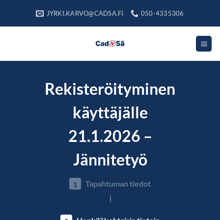
Skip
JYRKI.KARVO@CADSA.FI
050-4335306
to
content
Rekisteröityminen
käyttäjälle
21.1.2026 –
Jännitetyö
Tapahtuman tiedot
1