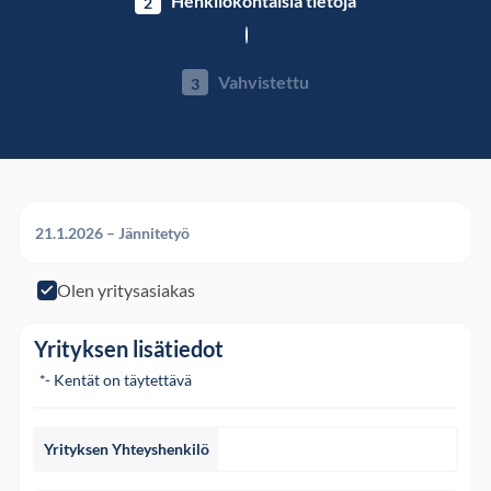
Henkilökohtaisia ​​tietoja
2
Vahvistettu
3
21.1.2026 – Jännitetyö
Olen yritysasiakas
Olen yritysasiakas
Yrityksen lisätiedot
*- Kentät on täytettävä
Yrityksen Yhteyshenkilö