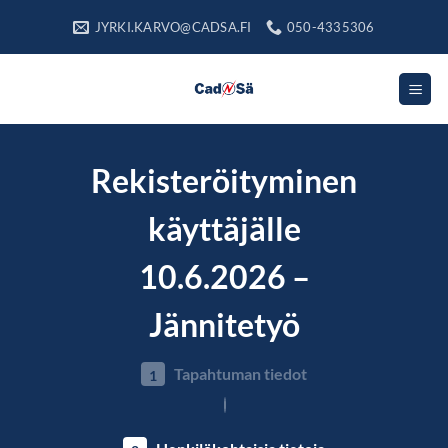
Skip
JYRKI.KARVO@CADSA.FI
050-4335306
to
content
Rekisteröityminen
käyttäjälle
10.6.2026 –
Jännitetyö
Tapahtuman tiedot
1