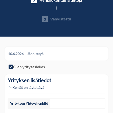
Henkilökohtaisia ​​tietoja
2
Vahvistettu
3
10.6.2026 – Jännitetyö
Olen yritysasiakas
Olen yritysasiakas
Yrityksen lisätiedot
*- Kentät on täytettävä
Yrityksen Yhteyshenkilö