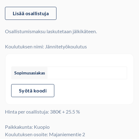
Lisää osallistuja
Osallistumismaksu laskutetaan jälkikäteen.
Koulutuksen nimi: Jännitetyökoulutus
Sopimusasiakas
Syötä koodi
Hinta per osallistuja:
380
€ + 25.5 %
Paikkakunta: Kuopio
Koulutuksen osoite: Majaniementie 2