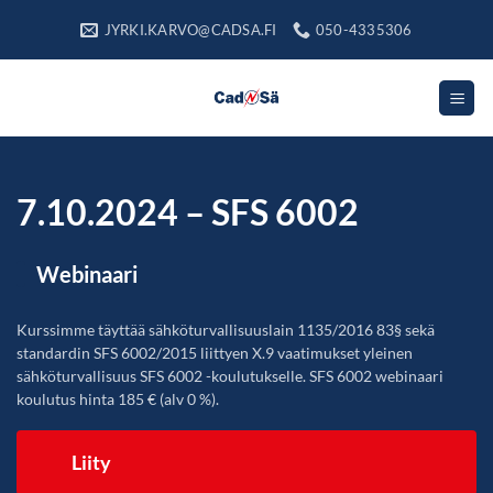
Skip
JYRKI.KARVO@CADSA.FI
050-4335306
to
content
7.10.2024 – SFS 6002
Webinaari
Kurssimme täyttää sähköturvallisuuslain 1135/2016 83§ sekä
standardin SFS 6002/2015 liittyen X.9 vaatimukset yleinen
sähköturvallisuus SFS 6002 -koulutukselle. SFS 6002 webinaari
koulutus hinta 185 € (alv 0 %).
Liity