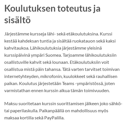
Koulutuksen toteutus ja
sisältö
Järjestämme kursseja lähi- sekä etäkoulutuksina. Kurssi
kestää kahdeksan tuntia ja sisältää ruokatauon sekä kaksi
kahvitaukoa. Lähikoulutuksia järjestämme yleisinä
kurssipäivinä ympäri Suomea. Tarjoamme lähikoulutuksiin
osallistuville kahvit sekä lounaan. Etäkoulutuksiin voit
osallistua mistä päin tahansa. Tätä varten tarvitset toimivan
internetyhteyden, mikrofonin, kuulokkeet sekä rauhallisen
paikan. Koulutus järjestetään Teams -ympäristössä, joten
varmistathan ennen kurssin alkua tämän toimivuuden.
Maksu suoritetaan kurssin suorittamisen jälkeen joko sähkö-
tai paperilaskulla. Paikanpäällä on mahdollisuus myös
maksaa kortilla sekä PayPalilla.