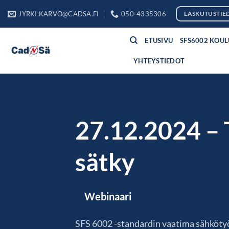
Skip
JYRKI.KARVO@CADSA.FI
050-4335306
LASKUTUSTIE
to
content
ETUSIVU
SFS6002 KOU
YHTEYSTIEDOT
27.12.2024 – 
sätky
Webinaari
SFS 6002 -standardin vaatima sähköty