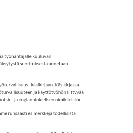
ää työnantajalle kuuluvan
yväksytystä suorituksesta annetaan
öturvallisuus -käsikirjaan. Käsikirjassa
öturvallisuuteen ja käyttötyöhön liittyvää
uotsin- ja englanninkielisen nimikkeistön.
me runsaasti esimerkkejä todellisista