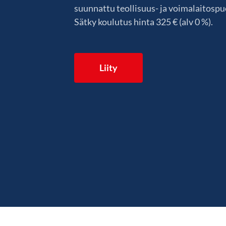
suunnattu teollisuus- ja voimalaitospuo
Sätky koulutus hinta 325 € (alv 0 %).
Liity