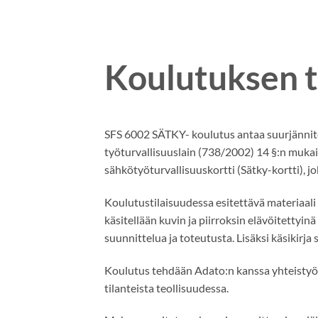
Koulutuksen to
SFS 6002 SÄTKY- koulutus antaa suurjännite
työturvallisuuslain (738/2002) 14 §:n mukais
sähkötyöturvallisuuskortti (Sätky-kortti), jo
Koulutustilaisuudessa esitettävä materiaali o
käsitellään kuvin ja piirroksin elävöitettyi
suunnittelua ja toteutusta. Lisäksi käsikirj
Koulutus tehdään Adato:n kanssa yhteistyöss
tilanteista teollisuudessa.