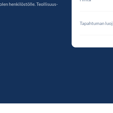
len henkilöstölle. Teollisuus-
Tapahtuman luoj