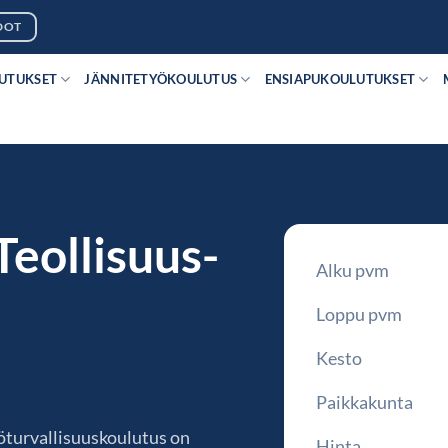
DOT
LUTUKSET
JÄNNITETYÖKOULUTUS
ENSIAPUKOULUTUKSET
Teollisuus-
Alku pvm
Loppu pvm
Kesto
Paikkakunta
öturvallisuuskoulutus on
Hinta