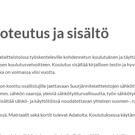
teutus ja sisältö
laitteistoissa työskenteleville kohdennetun koulutuksen ja täytt
en koulutusvelvoitteen. Koulutus sisältää kirjallisen testin ja h
ka on voimassa viisi vuotta.
n koottu osallistujille jaettavaan Suurjännitelaitteistojen sähköty
nä mm. sähkön vaaroja, yleistä sähkötyöturvallisuutta, työn sähköty
a sisältää sähkö- ja käyttötöissä noudatettavan yhteisen suomen-, r
ä. Matriaalit sekä kortit tulevat Adatolta. Koulutuksessa käytäm