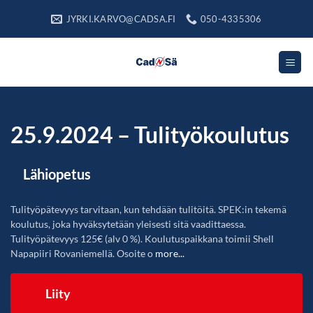
Skip
JYRKI.KARVO@CADSA.FI
050-4335306
to
content
25.9.2024 – Tulityökoulutus
Lähiopetus
Tulityöpätevyys tarvitaan, kun tehdään tulitöitä. SPEK:in tekemä
koulutus, joka hyväksytetään yleisesti sitä vaadittaessa.
Tulityöpätevyys 125€ (alv 0 %). Koulutuspaikkana toimii Shell
Napapiiri Rovaniemellä. Osoite o
more...
Liity