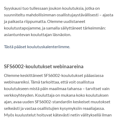
Syyskausi tuo tullessaan joukon koulutuksia, jotka on
suunniteltu mahdollisimman osallistujaystävällisesti – ajasta
ja paikasta riippumatta. Olemme uudistaneet
koulutustapojamme, ja samalla säilyttäneet tärkeimmän:
asiantuntevan kouluttajan läsnäolon.
Tästä pääset koulutuskalenteriimme.
SFS6002-koulutukset webinaareina
Olemme keskittäneet SFS6002-koulutukset pääasiassa
webinaareiksi. Tämä tarkoittaa, että voit osallistua
koulutukseen mistä päin maailmaa tahansa – tarvitset vain
verkkoyhteyden. Kouluttaja on mukana koko koulutuksen
ajan, avaa uuden SFS6002-standardin keskeiset muutokset
selkeästi ja vastaa osallistujien kysymyksiin reaaliajassa.
Myös kuulustelut hoituvat kätevästi netin välityksellä ilman