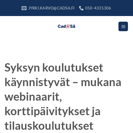
Skip
JYRKI.KARVO@CADSA.FI
050-4335306
to
content
Syksyn koulutukset
käynnistyvät – mukana
webinaarit,
korttipäivitykset ja
tilauskoulutukset