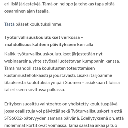
erillisiä järjestelyjä. Tämä on helppo ja tehokas tapa pitää
osaaminen ajan tasalla.
Tästä
pääset koulutuksiimme!
Työturvallisuuskoulutukset verkossa –
mahdollisuus kahteen päivitykseen kerralla
Kaikki työturvallisuuskoulutukset järjestetään nyt
webinaareina, yhteistyössä luotettavan kumppanin kanssa.
Tämä mahdollistaa koulutusten toteuttamisen
kustannustehokkaasti ja joustavasti. Lisäksi tarjoamme
tilauksesta koulutuksia ympäri Suomen – asiakkaan tiloissa
tai erikseen sovitussa paikassa.
Erityisen suosittu vaihtoehto on yhdistetty koulutuspäivä,
jossa osallistuja voi päivittää sekä Työturvallisuuskortin että
SFS6002-pätevyyden samana päivänä. Edellytyksenä on, että
molemmat kortit ovat voimassa. Tämä säästää aikaa ja tuo