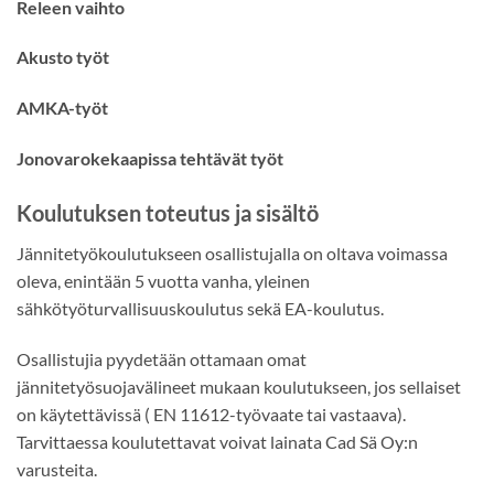
Releen vaihto
Akusto työt
AMKA-työt
Jonovarokekaapissa tehtävät työt
Koulutuksen toteutus ja sisältö
Jännitetyökoulutukseen osallistujalla on oltava voimassa
oleva, enintään 5 vuotta vanha, yleinen
sähkötyöturvallisuuskoulutus sekä EA-koulutus.
Osallistujia pyydetään ottamaan omat
jännitetyösuojavälineet mukaan koulutukseen, jos sellaiset
on käytettävissä ( EN 11612-työvaate tai vastaava).
Tarvittaessa koulutettavat voivat lainata Cad Sä Oy:n
varusteita.