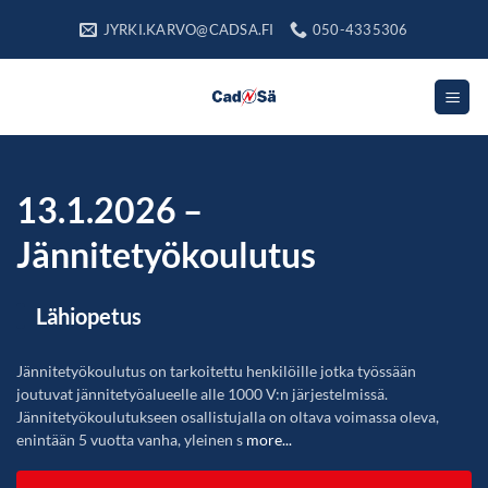
Skip
JYRKI.KARVO@CADSA.FI
050-4335306
to
content
13.1.2026 –
Jännitetyökoulutus
Lähiopetus
Jännitetyökoulutus on tarkoitettu henkilöille jotka työssään
joutuvat jännitetyöalueelle alle 1000 V:n järjestelmissä.
Jännitetyökoulutukseen osallistujalla on oltava voimassa oleva,
enintään 5 vuotta vanha, yleinen s
more...