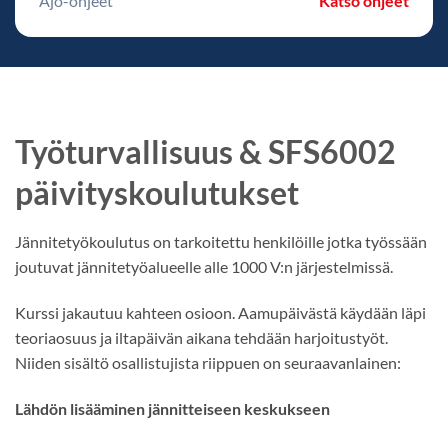
Ajo-ohjeet
Katso ohjeet
Työturvallisuus & SFS6002
päivityskoulutukset
Jännitetyökoulutus on tarkoitettu henkilöille jotka työssään
joutuvat jännitetyöalueelle alle 1000 V:n järjestelmissä.
Kurssi jakautuu kahteen osioon. Aamupäivästä käydään läpi
teoriaosuus ja iltapäivän aikana tehdään harjoitustyöt.
Niiden sisältö osallistujista riippuen on seuraavanlainen:
Lähdön lisääminen jännitteiseen keskukseen