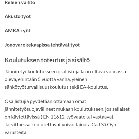
Releen vaihto
Akusto työt
AMKA-työt
Jonovarokekaapissa tehtävät työt
Koulutuksen toteutus ja sisältö
Jännitetyökoulutukseen osallistujalla on oltava voimassa
oleva, enintään 5 vuotta vanha, yleinen
sähkötyöturvallisuuskoulutus sekä EA-koulutus.
Osallistujia pyydetään ottamaan omat
jännitetyösuojavälineet mukaan koulutukseen, jos sellaiset
on käytettävissä ( EN 11612-työvaate tai vastaava).
Tarvittaessa koulutettavat voivat lainata Cad Sä Oy:n
varusteita.