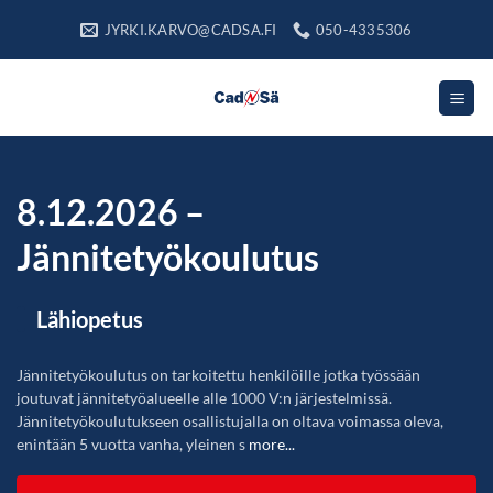
Skip
JYRKI.KARVO@CADSA.FI
050-4335306
to
content
8.12.2026 –
Jännitetyökoulutus
Lähiopetus
Jännitetyökoulutus on tarkoitettu henkilöille jotka työssään
joutuvat jännitetyöalueelle alle 1000 V:n järjestelmissä.
Jännitetyökoulutukseen osallistujalla on oltava voimassa oleva,
enintään 5 vuotta vanha, yleinen s
more...