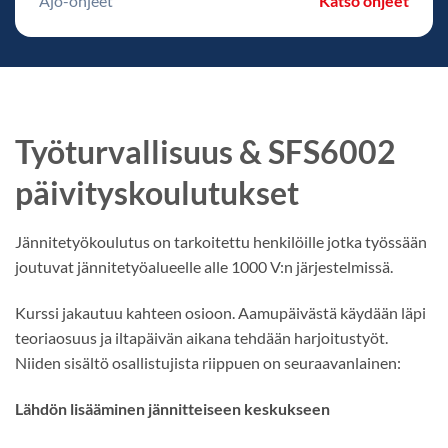
Ajo-ohjeet
Katso ohjeet
Työturvallisuus & SFS6002
päivityskoulutukset
Jännitetyökoulutus on tarkoitettu henkilöille jotka työssään
joutuvat jännitetyöalueelle alle 1000 V:n järjestelmissä.
Kurssi jakautuu kahteen osioon. Aamupäivästä käydään läpi
teoriaosuus ja iltapäivän aikana tehdään harjoitustyöt.
Niiden sisältö osallistujista riippuen on seuraavanlainen:
Lähdön lisääminen jännitteiseen keskukseen