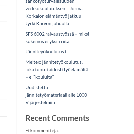
sähkötyöturvallisuuden
verkkokoulutuksen – Jorma
Korkalon elämäntyö jatkuu
Jyrki Karvon johdolla
SFS 6002 raivaustyössä – miksi
kokemus ei yksin riitä
Jänniteyökoulutus.fi
Meltex: jännitetyökoulutus,
joka tuntui aidosti työelämältä
– ei “koululta”
Uudistettu
jännitetyömateriaali alle 1000
V järjestelmiin
Recent Comments
Ei kommentteja.