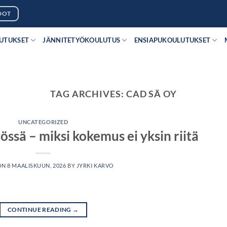
DOT
LUTUKSET
JÄNNITETYÖKOULUTUS
ENSIAPUKOULUTUKSET
TAG ARCHIVES:
CAD SÄ OY
UNCATEGORIZED
ssä – miksi kokemus ei yksin riitä
ON
8 MAALISKUUN, 2026
BY
JYRKI KARVO
CONTINUE READING
→