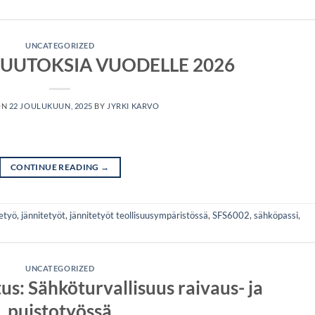
UNCATEGORIZED
MUUTOKSIA VUODELLE 2026
ON
22 JOULUKUUN, 2025
BY
JYRKI KARVO
CONTINUE READING
→
etyö
,
jännitetyöt
,
jännitetyöt teollisuusympäristössä
,
SFS6002
,
sähköpassi
,
UNCATEGORIZED
us: Sähköturvallisuus raivaus- ja
puistotyössä