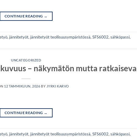
CONTINUE READING
→
etyö
,
jännitetyöt
,
jännitetyöt teollisuusympäristössä
,
SFS6002
,
sähköpassi
,
UNCATEGORIZED
tkuvuus – näkymätön mutta ratkaiseva
ON
12 TAMMIKUUN, 2026
BY
JYRKI KARVO
CONTINUE READING
→
etyö
,
jännitetyöt
,
jännitetyöt teollisuusympäristössä
,
SFS6002
,
sähköpassi
,