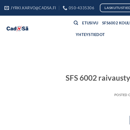
Skip
JYRKI.KARVO@CADSA.FI
050-4335306
LASKUTUSTIE
to
content
ETUSIVU
SFS6002 KOU
YHTEYSTIEDOT
SFS 6002 raivaustyö
POSTED 