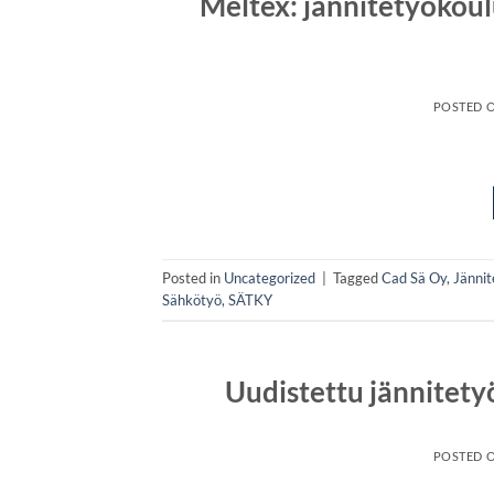
Meltex: jännitetyökoulu
POSTED 
Posted in
Uncategorized
|
Tagged
Cad Sä Oy
,
Jännit
Sähkötyö
,
SÄTKY
Uudistettu jännitetyö
POSTED 