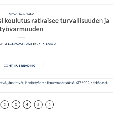
UNCATEGORIZED
i koulutus ratkaisee turvallisuuden ja
työvarmuuden
 ON
15 LOKAKUUN, 2025
BY
JYRKI KARVO
CONTINUE READING
→
etyö
,
jännitetyöt
,
jännitetyöt teollisuusympäristössä
,
SFS6002
,
sähköpassi
,
2
3
4
5