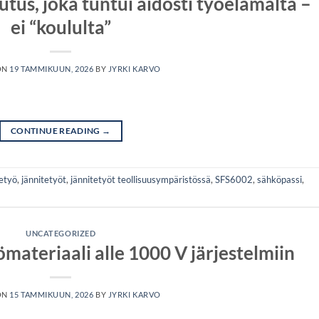
tus, joka tuntui aidosti työelämältä –
ei “koululta”
ON
19 TAMMIKUUN, 2026
BY
JYRKI KARVO
CONTINUE READING
→
etyö
,
jännitetyöt
,
jännitetyöt teollisuusympäristössä
,
SFS6002
,
sähköpassi
,
UNCATEGORIZED
materiaali alle 1000 V järjestelmiin
ON
15 TAMMIKUUN, 2026
BY
JYRKI KARVO