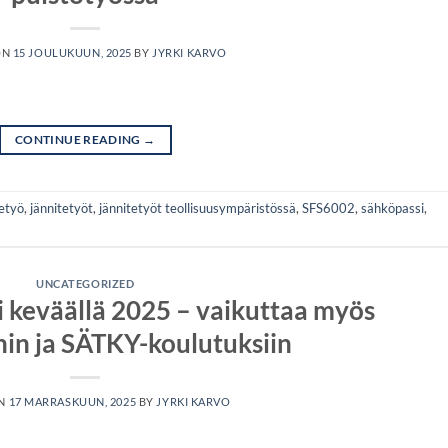
ON
15 JOULUKUUN, 2025
BY
JYRKI KARVO
CONTINUE READING
→
etyö
,
jännitetyöt
,
jännitetyöt teollisuusympäristössä
,
SFS6002
,
sähköpassi
,
UNCATEGORIZED
i keväällä 2025 – vaikuttaa myös
hin ja SÄTKY-koulutuksiin
ON
17 MARRASKUUN, 2025
BY
JYRKI KARVO