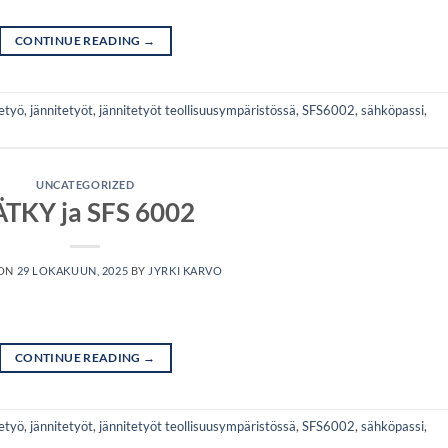
CONTINUE READING
→
etyö
,
jännitetyöt
,
jännitetyöt teollisuusympäristössä
,
SFS6002
,
sähköpassi
,
UNCATEGORIZED
ÄTKY ja SFS 6002
 ON
29 LOKAKUUN, 2025
BY
JYRKI KARVO
CONTINUE READING
→
etyö
,
jännitetyöt
,
jännitetyöt teollisuusympäristössä
,
SFS6002
,
sähköpassi
,