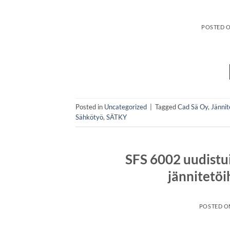
POSTED 
Posted in
Uncategorized
|
Tagged
Cad Sä Oy
,
Jännit
Sähkötyö
,
SÄTKY
SFS 6002 uudistu
jännitetöi
POSTED 