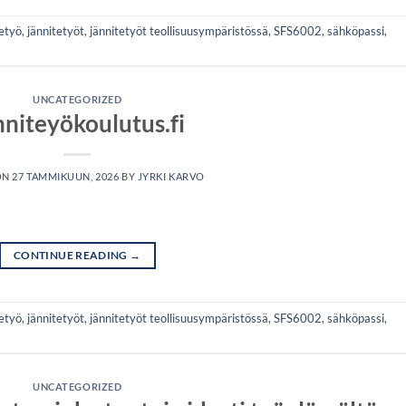
etyö
,
jännitetyöt
,
jännitetyöt teollisuusympäristössä
,
SFS6002
,
sähköpassi
,
UNCATEGORIZED
nniteyökoulutus.fi
ON
27 TAMMIKUUN, 2026
BY
JYRKI KARVO
CONTINUE READING
→
etyö
,
jännitetyöt
,
jännitetyöt teollisuusympäristössä
,
SFS6002
,
sähköpassi
,
UNCATEGORIZED