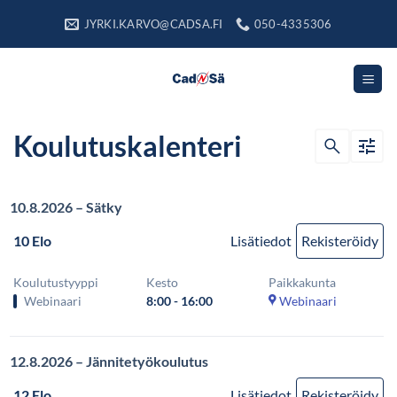
Skip
JYRKI.KARVO@CADSA.FI
050-4335306
to
content
Koulutuskalenteri
Etsi
koulutuksia
10.8.2026 – Sätky
10 Elo
Lisätiedot
Rekisteröidy
Koulutustyyppi
Kesto
Paikkakunta
Webinaari
8:00 - 16:00
Webinaari
12.8.2026 – Jännitetyökoulutus
12 Elo
Lisätiedot
Rekisteröidy