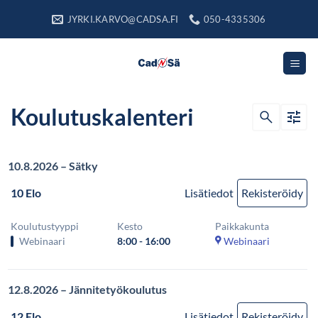
Skip
JYRKI.KARVO@CADSA.FI
050-4335306
to
content
Koulutuskalenteri
Etsi
koulutuksia
10.8.2026 – Sätky
10 Elo
Lisätiedot
Rekisteröidy
Koulutustyyppi
Kesto
Paikkakunta
Webinaari
8:00 - 16:00
Webinaari
12.8.2026 – Jännitetyökoulutus
12 Elo
Lisätiedot
Rekisteröidy